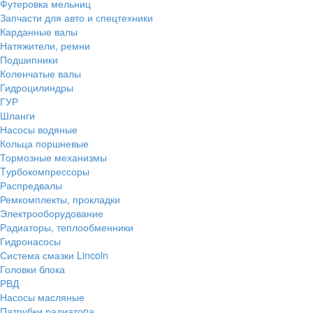
Футеровка мельниц
Запчасти для авто и спецтехники
Карданные валы
Натяжители, ремни
Подшипники
Коленчатые валы
Гидроцилиндры
ГУР
Шланги
Насосы водяные
Кольца поршневые
Тормозные механизмы
Tурбокомпрессоры
Распредвалы
Ремкомплекты, прокладки
Электрооборудование
Радиаторы, теплообменники
Гидронасосы
Система смазки Lincoln
Головки блока
РВД
Насосы масляные
Патрубки радиатоpа