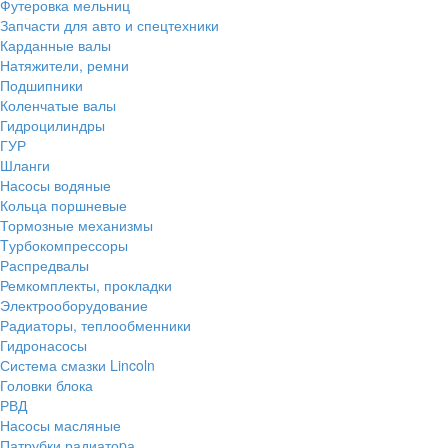
Футеровка мельниц
Запчасти для авто и спецтехники
Карданные валы
Натяжители, ремни
Подшипники
Коленчатые валы
Гидроцилиндры
ГУР
Шланги
Насосы водяные
Кольца поршневые
Тормозные механизмы
Tурбокомпрессоры
Распредвалы
Ремкомплекты, прокладки
Электрооборудование
Радиаторы, теплообменники
Гидронасосы
Система смазки Lincoln
Головки блока
РВД
Насосы масляные
Патрубки радиатоpа