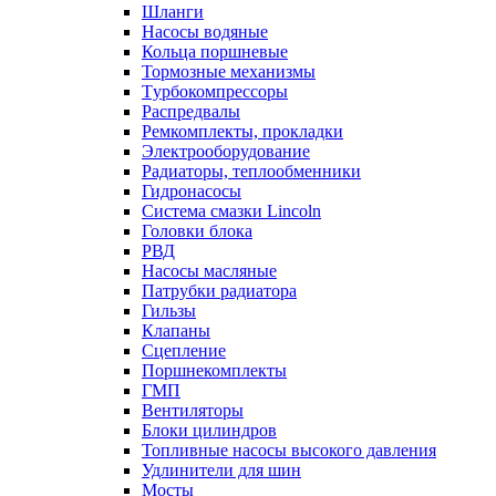
Шланги
Насосы водяные
Кольца поршневые
Тормозные механизмы
Tурбокомпрессоры
Распредвалы
Ремкомплекты, прокладки
Электрооборудование
Радиаторы, теплообменники
Гидронасосы
Система смазки Lincoln
Головки блока
РВД
Насосы масляные
Патрубки радиатоpа
Гильзы
Клапаны
Сцепление
Поршнекомплекты
ГМП
Вентиляторы
Блоки цилиндров
Топливные насосы высокого давления
Удлинители для шин
Мосты