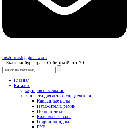
rusdormash@gmail.com
г. Екатеринбург, тракт Сибирский стр. 79
Главная
Каталог
Футеровка мельниц
Запчасти для авто и спецтехники
Карданные валы
Натяжители, ремни
Подшипники
Коленчатые валы
Гидроцилиндры
ГУР