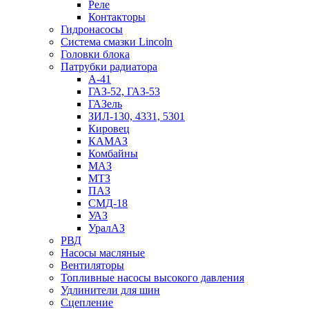
Реле
Контакторы
Гидронасосы
Система смазки Lincoln
Головки блока
Патрубки радиатоpа
А-41
ГАЗ-52, ГАЗ-53
ГАЗель
ЗИЛ-130, 4331, 5301
Кировец
КАМАЗ
Комбайны
МАЗ
МTЗ
ПАЗ
СМД-18
УАЗ
УралАЗ
РВД
Насосы масляные
Вентиляторы
Топливные насосы высокого давления
Удлинители для шин
Сцепление