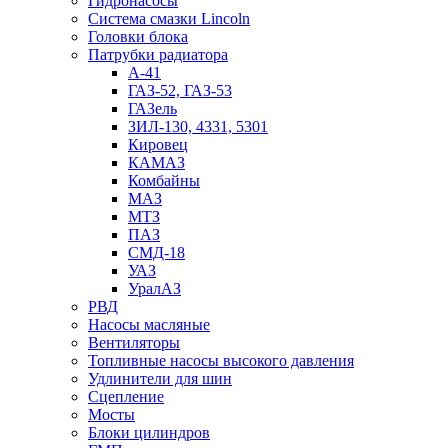
Гидронасосы
Система смазки Lincoln
Головки блока
Патрубки радиатоpа
А-41
ГАЗ-52, ГАЗ-53
ГАЗель
ЗИЛ-130, 4331, 5301
Кировец
КАМАЗ
Комбайны
МАЗ
МTЗ
ПАЗ
СМД-18
УАЗ
УралАЗ
РВД
Насосы масляные
Вентиляторы
Топливные насосы высокого давления
Удлинители для шин
Сцепление
Мосты
Блоки цилиндров