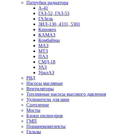
Патрубки радиатоpа
А-41
ГАЗ-52, ГАЗ-53
ГАЗель
ЗИЛ-130, 4331, 5301
Кировец
КАМАЗ
Комбайны
МАЗ
МTЗ
ПАЗ
СМД-18
УАЗ
УралАЗ
РВД
Насосы масляные
Вентиляторы
Топливные насосы высокого давления
Удлинители для шин
Сцепление
Мосты
Блоки цилиндров
ГМП
Поршнекомплекты
Гильзы