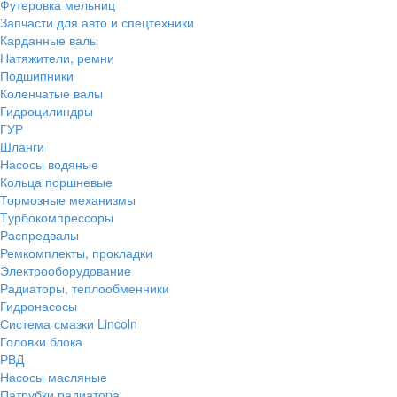
Футеровка мельниц
Запчасти для авто и спецтехники
Карданные валы
Натяжители, ремни
Подшипники
Коленчатые валы
Гидроцилиндры
ГУР
Шланги
Насосы водяные
Кольца поршневые
Тормозные механизмы
Tурбокомпрессоры
Распредвалы
Ремкомплекты, прокладки
Электрооборудование
Радиаторы, теплообменники
Гидронасосы
Система смазки Lincoln
Головки блока
РВД
Насосы масляные
Патрубки радиатоpа