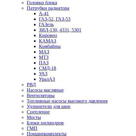
Головки блока
Патрубки радиатоpа
А-41
ГАЗ-52, ГАЗ-53
ГАЗель
ЗИЛ-130, 4331, 5301
Кировец
КАМАЗ
Комбайны
МАЗ
МTЗ
ПАЗ
СМД-18
УАЗ
УралАЗ
РВД
Насосы масляные
Вентиляторы
Топливные насосы высокого давления
Удлинители для шин
Сцепление
Мосты
Блоки цилиндров
ГМП
Поршнекомплекты