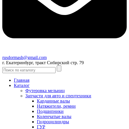
rusdormash@gmail.com
г. Екатеринбург, тракт Сибирский стр. 79
Главная
Каталог
Футеровка мельниц
Запчасти для авто и спецтехники
Карданные валы
Натяжители, ремни
Подшипники
Коленчатые валы
Гидроцилиндры
ГУР