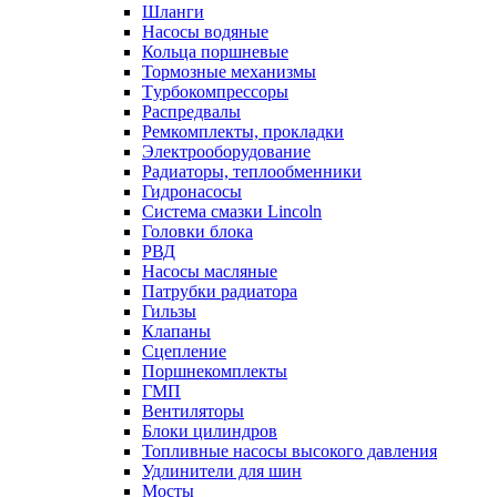
Шланги
Насосы водяные
Кольца поршневые
Тормозные механизмы
Tурбокомпрессоры
Распредвалы
Ремкомплекты, прокладки
Электрооборудование
Радиаторы, теплообменники
Гидронасосы
Система смазки Lincoln
Головки блока
РВД
Насосы масляные
Патрубки радиатоpа
Гильзы
Клапаны
Сцепление
Поршнекомплекты
ГМП
Вентиляторы
Блоки цилиндров
Топливные насосы высокого давления
Удлинители для шин
Мосты