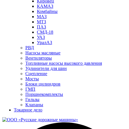
Кировец
КАМАЗ
Комбайны
МАЗ
МTЗ
ПАЗ
СМД-18
УАЗ
УралАЗ
РВД
Насосы масляные
Вентиляторы
Топливные насосы высокого давления
Удлинители для шин
Сцепление
Мосты
Блоки цилиндров
ГМП
Поршнекомплекты
Гильзы
Клапаны
Токарное дело