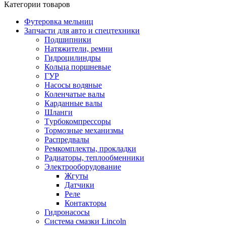
Категории товаров
Футеровка мельниц
Запчасти для авто и спецтехники
Подшипники
Натяжители, ремни
Гидроцилиндры
Кольца поршневые
ГУР
Насосы водяные
Коленчатые валы
Карданные валы
Шланги
Tурбокомпрессоры
Тормозные механизмы
Распредвалы
Ремкомплекты, прокладки
Радиаторы, теплообменники
Электрооборудование
Жгуты
Датчики
Реле
Контакторы
Гидронасосы
Система смазки Lincoln